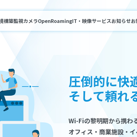
環境構築
監視カメラ
OpenRoaming
IT・映像サービス
お知らせ
お
圧倒的に快適
そして頼れる
Wi-Fiの黎明期から携
オフィス・商業施設・イ