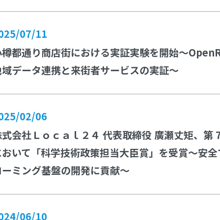
025/07/11
小樽都通り商店街における実証実験を開始～OpenRoam
地域データ連携と来街者サービスの実証～
025/02/06
株式会社Ｌｏｃａｌ２４ 代表取締役 廣瀬丈矩、第 
において「科学技術政策担当大臣賞」を受賞〜安全で
ローミング基盤の開発に貢献〜
024/06/10