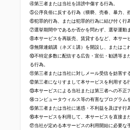
④第三者または当社を誹謗中傷する行為。

⑤公序良俗に反する行為（猥褻、売春、暴力、
⑥犯罪的行為、または犯罪的行為に結び付く行為
⑦選挙期間中であるか否かを問わず、選挙運動ま
⑧本サービスを再販売、賃貸するなど、本サービ
⑨無限連鎖講（ネズミ講）を開設し、またはこれ
⑩不特定多数に配信する広告・宣伝・勧誘等ま
る行為。

⑪第三者または当社に対しメール受信を妨害す
⑫第三者になりすまして本サービスを利用する行
⑬本サービスによる当社または第三者への不正ア
⑭コンピュータウィルス等の有害なプログラム
⑮第三者または当社に迷惑・不利益を及ぼす行
⑯本サービスを利用して、本サービスを直接ま
⑰当社が定める本サービスの利用開始に必要な手